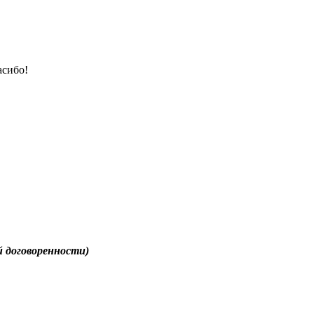
асибо!
 договоренности)